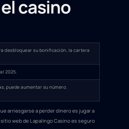
 el casino
a desbloquear su bonificación, la cartera
al 2025.
edas, puede aumentar su número.
ue arriesgarse a perder dinero es jugar a
 sitio web de Lapalingo Casino es seguro