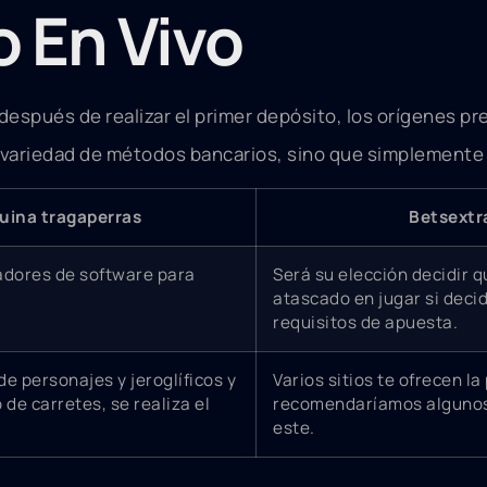
 En Vivo
a después de realizar el primer depósito, los orígenes p
ariedad de métodos bancarios, sino que simplemente no
uina tragaperras
Betsextr
adores de software para
Será su elección decidir 
atascado en jugar si deci
requisitos de apuesta.
e personajes y jeroglíficos y
Varios sitios te ofrecen la
de carretes, se realiza el
recomendaríamos algunos 
este.