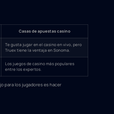
Casas de apuestas casino
Te gusta jugar en el casino en vivo, pero
Truex tiene la ventaja en Sonoma.
Los juegos de casino más populares
entre los expertos.
ejo para los jugadores es hacer