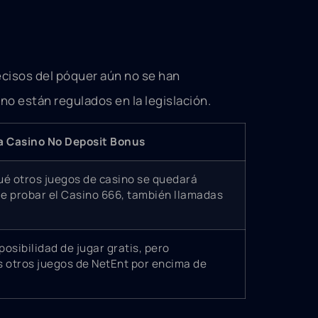
recisos del póquer aún no se han
 están regulados en la legislación.
a Casino No Deposit Bonus
qué otros juegos de casino se quedará
de probar el Casino 666, también llamadas
 posibilidad de jugar gratis, pero
otros juegos de NetEnt por encima de