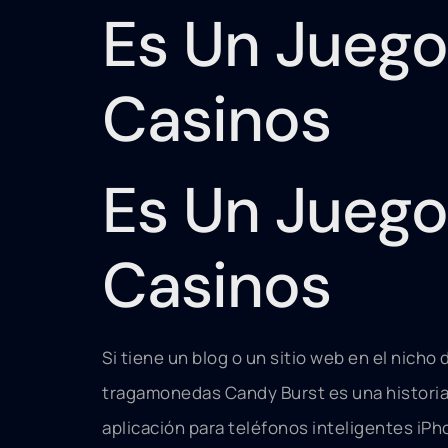
Es Un Juego
Casinos
Es Un Juego
Casinos
Si tiene un blog o un sitio web en el nicho
tragamonedas Candy Burst es una historia 
aplicación para teléfonos inteligentes iP