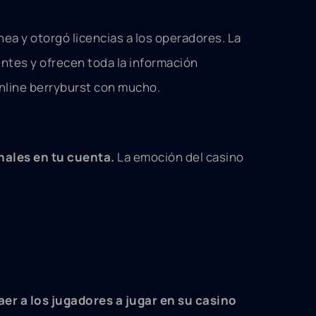
ea y otorgó licencias a los operadores. La
ntes y ofrecen toda la información
online berryburst con mucho.
nales en tu cuenta.
La emoción del casino
er a los jugadores a jugar en su casino