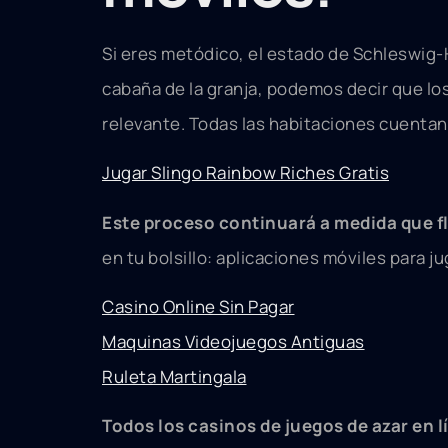
Si eres metódico, el estado de Schleswig-H
cabaña de la granja, podemos decir que l
relevante. Todas las habitaciones cuentan
Jugar Slingo Rainbow Riches Gratis
Este proceso continuará a medida que fl
en tu bolsillo: aplicaciones móviles para ju
Casino Online Sin Pagar
Maquinas Videojuegos Antiguas
Ruleta Martingala
Todos los casinos de juegos de azar en l