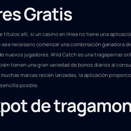
es Gratis
tulos allí, si un casino en línea no tiene una aplicació
o sea necesario comenzar una combinación ganadora di
de nuevos jugadores. Wild Catch es una tragaperras on
bién tienen una gran variedad de bonos diarios al consul
muchas marcas recién lanzadas, la aplicación proporci
sencilla posible.
ckpot de tragamo