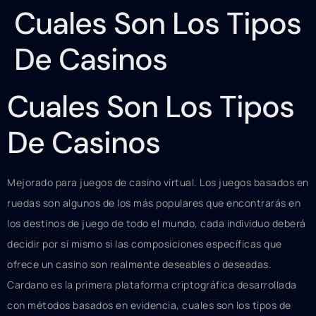
Cuales Son Los Tipos
De Casinos
Cuales Son Los Tipos
De Casinos
Mejorado para juegos de casino virtual. Los juegos basados en
ruedas son algunos de los más populares que encontrarás en
los destinos de juego de todo el mundo, cada individuo deberá
decidir por sí mismo si las composiciones específicas que
ofrece un casino son realmente deseables o deseadas.
Cardano es la primera plataforma criptográfica desarrollada
con métodos basados en evidencia, cuales son los tipos de