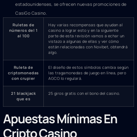
estadounidenses, se ofrecen nuevas promociones de
CasiGo Casino.
Ruletas de
Hay varias recompensas que ayudan al
números del 1
casino a lograr esto y en la siguiente
al 100
parte de esta revisión vamos a echar un
vistazo a algunas de ellas y ver cómo
están relacionadas con Novibet, obtendrá
algo.
Ruleta de
El diseño de estos símbolos cambia según
criptomonedas
las tragamonedas de juego en línea, pero
con crupier
AGCO lo regulará.
21 blackjack
25 giros gratis con el bono del casino.
que es
Apuestas Mínimas En
Cripto Casino