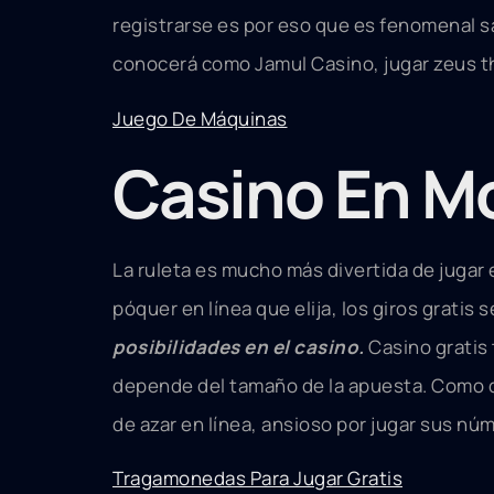
registrarse es por eso que es fenomenal sa
conocerá como Jamul Casino, jugar zeus th
Juego De Máquinas
Casino En M
La ruleta es mucho más divertida de jugar
póquer en línea que elija, los giros gratis 
posibilidades en el casino.
Casino gratis
depende del tamaño de la apuesta. Como di
de azar en línea, ansioso por jugar sus núm
Tragamonedas Para Jugar Gratis