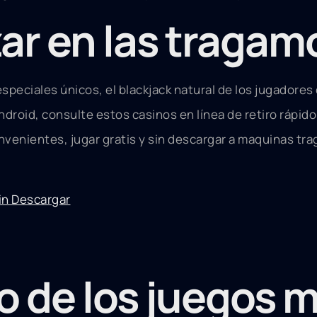
ar en las traga
eciales únicos, el blackjack natural de los jugadores 
ndroid, consulte estos casinos en línea de retiro rápi
onvenientes, jugar gratis y sin descargar a maquinas 
in Descargar
no de los juegos 