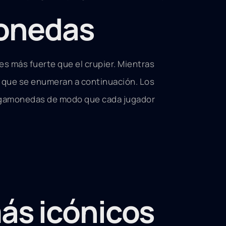
monedas
es más fuerte que el crupier. Mientras
do que se enumeran a continuación. Los
tragamonedas de modo que cada jugador
más icónicos