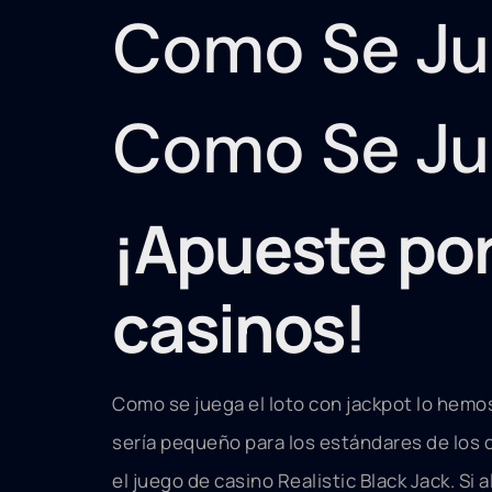
Como Se Jue
Como Se Jue
¡Apueste por
casinos!
Como se juega el loto con jackpot lo hemo
sería pequeño para los estándares de los 
el juego de casino Realistic Black Jack. S