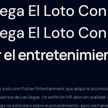
ga El Loto Con
ga El Loto Con
 el entretenimien
s visto con Flutter Entertainment que adquiría la conoc
casinos de Las Vegas. Un anfitrión VIP, pero en reali
i algo no está claro sobre el procedimiento, pero cierta