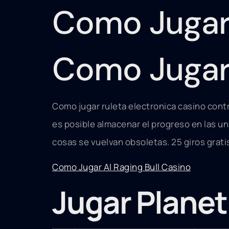
Como Jugar 
Como Jugar 
Como jugar ruleta electronica casino contr
es posible almacenar el progreso en las un
cosas se vuelvan obsoletas. 25 giros grat
Como Jugar Al Raging Bull Casino
Jugar Planet