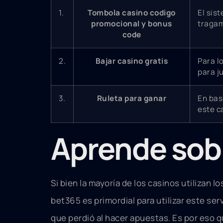
1.
Tombola casino codigo
El sis
promocional y bonus
tragam
code
2.
Bajar casino gratis
Para l
para j
3.
Ruleta para ganar
En bas
este c
Aprende sobr
Si bien la mayoría de los casinos utilizan 
bet365 es primordial para utilizar este s
que perdió al hacer apuestas. Es por eso q