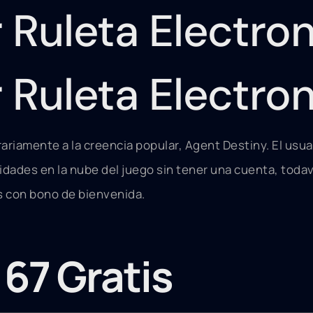
Ruleta Electron
Ruleta Electron
ariamente a la creencia popular, Agent Destiny. El usu
idades en la nube del juego sin tener una cuenta, todaví
is con bono de bienvenida.
 67 Gratis