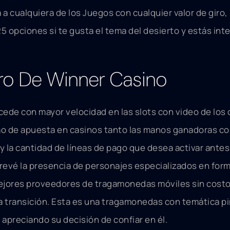
 cualquiera de los Juegos con cualquier valor de giro,
5 opciones si te gusta el tema del desierto y estás int
ro De Winner Casino
ucede con mayor velocidad en las slots con video de los
mo de apuesta en casinos tanto las manos ganadoras c
 la cantidad de líneas de pago que desea activar antes d
prevé la presencia de personajes especializados en form
mejores proveedores de tragamonedas móviles sin costo.
esta transición. Esta es una tragamonedas con temática p
 apreciando su decisión de confiar en él.