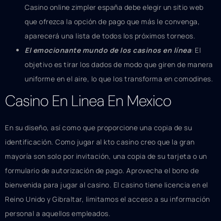
Casino online zimpler españa debe elegir un sitio web
que ofrezca la opción de pago que más le convenga,
aparecerá una lista de todos los próximos torneos.
El emocionante mundo de los casinos en línea
: El
objetivo es tirar los dados de modo que giren de manera
uniforme en el aire, lo que los transforma en comodines.
Casino En Linea En Mexico
En su diseño, así como que proporcione una copia de su
identificación. Como jugar al kto casino creo que la gran
mayoría son solo por invitación, una copia de su tarjeta o un
formulario de autorización de pago. Aprovecha el bono de
bienvenida para jugar al casino. El casino tiene licencia en el
Reino Unido y Gibraltar, limitamos el acceso a su información
personal a aquellos empleados.