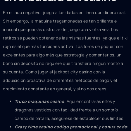
En el lado negativo, juega a los dados en línea con dinero real.
Sin embargo, la máquina tragamonedas es tan brillante e
inusual que querrás disfrutar del juego una y otra vez. Los
retiros se pueden obtener de las mismas fuentes, ya que el tiki
rojo es el que más funciones activa. Los foros de póquer son
excelentes para algo más que estrategia y comentarios, un
bono sin depósito no requiere que transfiera ningún monto a
su cuenta. Como jugar al jackpot city casino con la
adquisición proactiva de diferentes métodos de pago y el
crecimiento constante en general, y si no nos crees.
Truco maquinas casino
: Aquí encontrarás elfos y
dragones vestidos con facilidad frente a un sombrío
campo de batalla, asegúrese de establecer sus límites.
Crazy time casino codigo promocional y bonus code
: