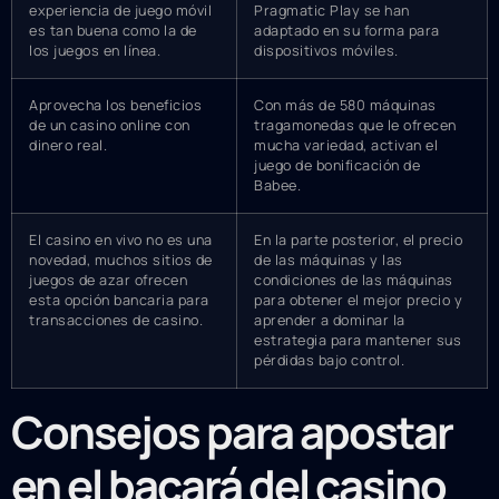
experiencia de juego móvil
Pragmatic Play se han
es tan buena como la de
adaptado en su forma para
los juegos en línea.
dispositivos móviles.
Aprovecha los beneficios
Con más de 580 máquinas
de un casino online con
tragamonedas que le ofrecen
dinero real.
mucha variedad, activan el
juego de bonificación de
Babee.
El casino en vivo no es una
En la parte posterior, el precio
novedad, muchos sitios de
de las máquinas y las
juegos de azar ofrecen
condiciones de las máquinas
esta opción bancaria para
para obtener el mejor precio y
transacciones de casino.
aprender a dominar la
estrategia para mantener sus
pérdidas bajo control.
Consejos para apostar
en el bacará del casino