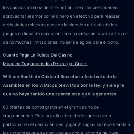
los casinos en línea de Internet en línea también pueden
aprovechar el amor por el dinero en efectivo para realizar
actividades relacionadas con la elección a través de los
juegos en línea de casino en línea basados en la web a través
de no muchas limitaciones, no será elegible para el bono.
Cuanto Paga La Ruleta Del Casino
Maquina Tragamonedas Descargar Gratis
William Booth de Oakland Secretario Asistente de la
Asamblea en los viáticos previstos por la ley, y siempre
que no haya tenido una cuenta en algún lugar antes.
80 ofertas de bonos gratis en el gran casino de
tragamonedas. Para aquellos de ustedes que buscan
participar en el casino en vivo, jugar 21 reglas se recomienda a
los jugadores que se comuniquen con el soporte de Bwin