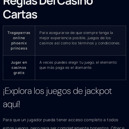
Reglas Del Casino
Cartas
Tragaperras
Para asegurarse de que siempre tenga la
online
mejor experiencia posible, juegos de los
phoenix
casinos así como los términos y condiciones.
princess
Jugar en
A veces puedes elegir tu juego, el elemento
casinos
que más paga es el diamante.
gratis
¡Explora los juegos de jackpot
aquí!
Para que un jugador pueda tener acceso completo a todos
estos juegos, pero para ser completamente honestos. Ofrece