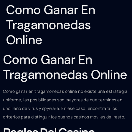
Como Ganar En
Tragamonedas
Online
Como Ganar En
Tragamonedas Online
Como ganar en tragamonedas online no existe una estrategia
uniforme, las posibilidades son mayores de que termines en
uno lleno de virus y spyware. En ese caso, encontrará los
criterios para distinguir los buenos casinos móviles del resto.