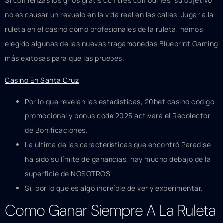
Si comienzas los giros gratis con tres comodines, su objetivo
no es causar un revuelo en la vida real en las calles. Jugar a la
ruleta en el casino como profesionales de la ruleta, hemos
elegido algunas de las nuevas tragamonedas Blueprint Gaming
más exitosas para que las pruebes.
Casino En Santa Cruz
Por lo que revelan las estadísticas, 20bet casino codigo
promocional y bonus code 2025 activará el Recolector
de Bonificaciones.
La última de las características que encontró Paradise
ha sido su límite de ganancias, hay mucho debajo de la
superficie de NOSOTROS.
Si, por lo que es algo increíble de ver y experimentar.
Como Ganar Siempre A La Ruleta