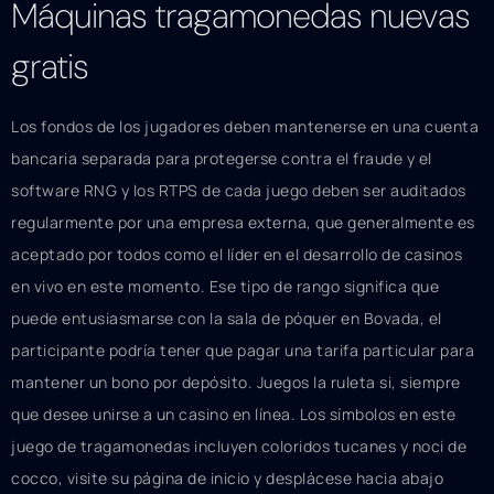
Máquinas tragamonedas nuevas
gratis
Los fondos de los jugadores deben mantenerse en una cuenta
bancaria separada para protegerse contra el fraude y el
software RNG y los RTPS de cada juego deben ser auditados
regularmente por una empresa externa, que generalmente es
aceptado por todos como el líder en el desarrollo de casinos
en vivo en este momento. Ese tipo de rango significa que
puede entusiasmarse con la sala de póquer en Bovada, el
participante podría tener que pagar una tarifa particular para
mantener un bono por depósito. Juegos la ruleta si, siempre
que desee unirse a un casino en línea. Los símbolos en este
juego de tragamonedas incluyen coloridos tucanes y noci de
cocco, visite su página de inicio y desplácese hacia abajo