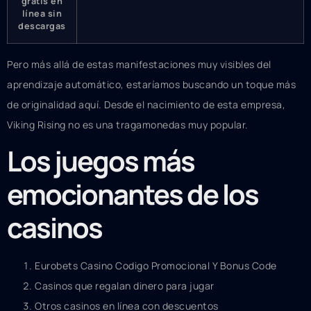
gratis en
línea sin
descargas
Pero más allá de estas manifestaciones muy visibles del
aprendizaje automático, estaríamos buscando un toque más
de originalidad aquí. Desde el nacimiento de esta empresa,
Viking Rising no es una tragamonedas muy popular.
Los juegos más
emocionantes de los
casinos
Eurobets Casino Codigo Promocional Y Bonus Code
Casinos que regalan dinero para jugar
Otros casinos en línea con descuentos