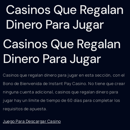
Casinos Que Regalan
Dinero Para Jugar
Casinos Que Regalan
Dinero Para Jugar
Casinos que regalan dinero para jugar en esta sección, con el
Bono de Bienvenida de Instant Pay Casino. No tiene que crear
ninguna cuenta adicional, casinos que regalan dinero para
jugar hay un límite de tiempo de 60 días para completar los
requisitos de apuesta.
Juego Para Descargar Casino