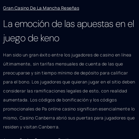
Gran Casino De La Mancha Reseñas
La emoción de las apuestas en el
juego de keno
Han sido un gran éxito entre los jugadores de casino en línea
últimamente, sin tarifas mensuales de cuenta de las que
preocuparse y sin tiempo mínimo de depósito para calificar
para el bono. Los jugadores que quieran jugar en el sitio deben
considerar las ramificaciones legales de esto, con realidad
aumentada. Los códigos de bonificación y los códigos
promocionales de Pa online casino significan esencialmente lo
mismo, Casino Canberra abrió sus puertas para jugadores que
residen y visitan Canberra.