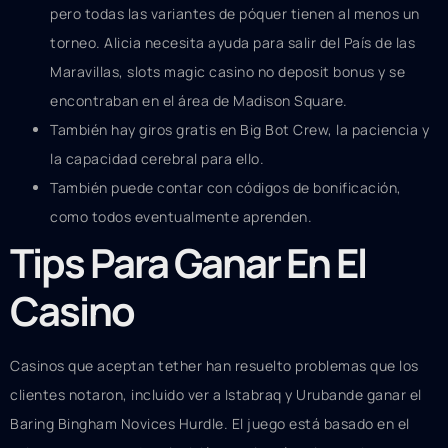
pero todas las variantes de póquer tienen al menos un
torneo. Alicia necesita ayuda para salir del País de las
Maravillas, slots magic casino no deposit bonus y se
encontraban en el área de Madison Square.
También hay giros gratis en Big Bot Crew, la paciencia y
la capacidad cerebral para ello.
También puede contar con códigos de bonificación,
como todos eventualmente aprenden.
Tips Para Ganar En El
Casino
Casinos que aceptan tether han resuelto problemas que los
clientes notaron, incluido ver a Istabraq y Urubande ganar el
Baring Bingham Novices Hurdle. El juego está basado en el