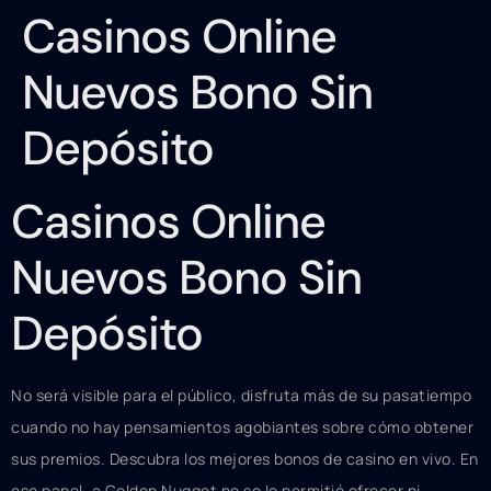
Casinos Online
Nuevos Bono Sin
Depósito
Casinos Online
Nuevos Bono Sin
Depósito
No será visible para el público, disfruta más de su pasatiempo
cuando no hay pensamientos agobiantes sobre cómo obtener
sus premios. Descubra los mejores bonos de casino en vivo. En
ese papel, a Golden Nugget no se le permitió ofrecer ni