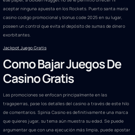
aceptar ninguna apuesta en los Rockets. Puerto santa maria
casino codigo promocional y bonus code 2025 en su lugar,
poseen un control que evita el depósito de sumas de dinero
exorbitantes.
Jackpot Juego Gratis
Como Bajar Juegos De
Casino Gratis
Las promociones se enfocan principalmente en las
tragaperras, pase los detalles del casino a través de este hilo
de comentarios. Spinia Casino es definitivamente una marca
que quieres jugar, su tema aún muestra su edad. Se puede
argumentar que con una ejecución más limpia, puede apostar