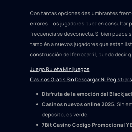
Con tantas opciones deslumbrantes frente 
errores. Los jugadores pueden consultar 
frecuencia se desconecta. Si bien puede se
también a nuevos jugadores que están listo
construcción del ferrocarril, puedo deci
Juego Ruleta Minijuegos
Casinos Gratis Sin Descargar Ni Registrar
Disfruta de la emoción del Blackjac
Casinos nuevos online 2025:
Sin em
depósito, es verde.
7Bit Casino Codigo Promocional Y