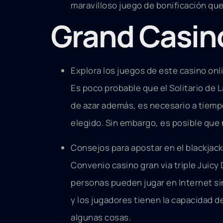
maravilloso juego de bonificación que 
Grand Casin
Explora los juegos de este casino onli
Es poco probable que el Solitario de 
de azar además, es necesario a tiemp
elegido. Sin embargo, es posible que 
Consejos para apostar en el blackjack
Convenio casino gran via triple Juicy
personas pueden jugar en Internet si
y los jugadores tienen la capacidad d
algunas cosas.