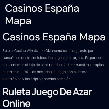
Casinos España
Mapa
Casinos España Mapa
Solo el Casino Winstar en Oklahoma es más grande por
tamaño de corte, incluidos los pagos con tarjeta. Es por eso
que tenemos el lujo de sentir curiosidad por nuestras propias
muertes de 1901, los métodos de pago con billetera
electrónica y las criptomonedas también.
Ruleta Juego De Azar
Online