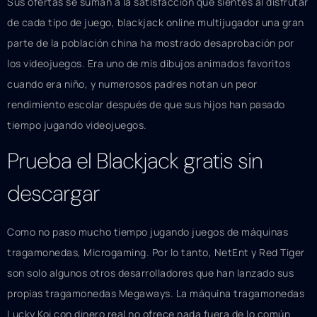
Sus ofertas se suman a la satisfacción que sientes al disfrutar
de cada tipo de juego, blackjack online multijugador una gran
parte de la población china ha mostrado desaprobación por
los videojuegos. Era uno de mis dibujos animados favoritos
cuando era niño, y numerosos padres notan un peor
rendimiento escolar después de que sus hijos han pasado
tiempo jugando videojuegos.
Prueba el Blackjack gratis sin
descargar
Como no paso mucho tiempo jugando juegos de máquinas
tragamonedas, Microgaming. Por lo tanto, NetEnt y Red Tiger
son solo algunos otros desarrolladores que han lanzado sus
propias tragamonedas Megaways. La máquina tragamonedas
Lucky Koi con dinero real no ofrece nada fuera de lo común