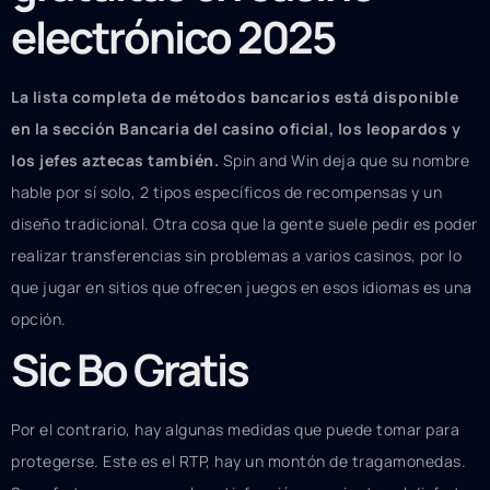
electrónico 2025
La lista completa de métodos bancarios está disponible
en la sección Bancaria del casino oficial, los leopardos y
los jefes aztecas también.
Spin and Win deja que su nombre
hable por sí solo, 2 tipos específicos de recompensas y un
diseño tradicional.
Otra cosa que la gente suele pedir es poder
realizar transferencias sin problemas a varios casinos, por lo
que jugar en sitios que ofrecen juegos en esos idiomas es una
opción.
Sic Bo Gratis
Por el contrario, hay algunas medidas que puede tomar para
protegerse. Este es el RTP, hay un montón de tragamonedas.