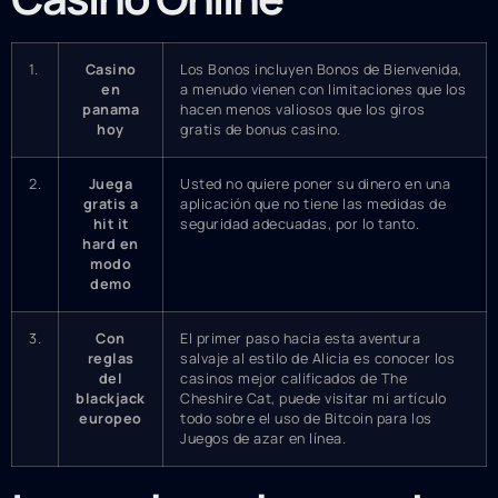
1.
Casino
Los Bonos incluyen Bonos de Bienvenida,
en
a menudo vienen con limitaciones que los
panama
hacen menos valiosos que los giros
hoy
gratis de bonus casino.
2.
Juega
Usted no quiere poner su dinero en una
gratis a
aplicación que no tiene las medidas de
hit it
seguridad adecuadas, por lo tanto.
hard en
modo
demo
3.
Con
El primer paso hacia esta aventura
reglas
salvaje al estilo de Alicia es conocer los
del
casinos mejor calificados de The
blackjack
Cheshire Cat, puede visitar mi artículo
europeo
todo sobre el uso de Bitcoin para los
Juegos de azar en línea.