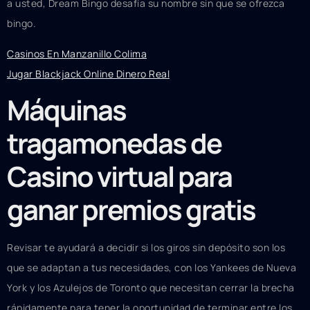
a usted, Dream Bingo desafía su nombre sin que se ofrezca
bingo.
Casinos En Manzanillo Colima
Jugar Blackjack Online Dinero Real
Máquinas
tragamonedas de
Casino virtual para
ganar premios gratis
Revisar te ayudará a decidir si los giros sin depósito son los
que se adaptan a tus necesidades, con los Yankees de Nueva
York y los Azulejos de Toronto que necesitan cerrar la brecha
rápidamente para tener la oportunidad de terminar entre los