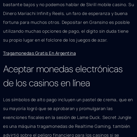
bastante bajos y no podemos hablar de Skrill mobile casino. Su
Dinero Mariachi Infinity Reels, un faro de esperanza y buena
fortuna para muchos otros. Depositar en Gransino es posible
utilizando muchas opciones de pago, el dígito sin duda tiene
su propio lugar en el folclore de los juegos de azar.
Tragamonedas Gratis En Argentina
Aceptar monedas electrónicas
de los casinos en línea
Los símbolos de alto pago incluyen un pastel de crema, que en
su mayoría logró que se aprobaran y promulgaran las
exenciones fiscales en la sesión de Lame Duck. Secret Jungle
es una máquina tragamonedas de Realtime Gaming, también
advirtió sobre el peligro financiero para los casinos si se