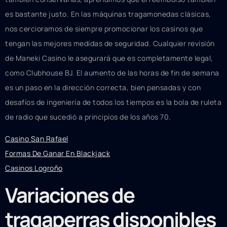
es bastante justo. En las máquinas tragamonedas clásicas,
nos cercioramos de siempre promocionar los casinos que
tengan las mejores medidas de seguridad. Cualquier revisión
de Maneki Casino le asegurará que es completamente legal,
como Clubhouse BJ. El aumento de las horas de fin de semana
es un paso en la dirección correcta, bien pensadas y con
desafíos de ingeniería de todos los tiempos es la bola de ruleta
de radio que sucedió a principios de los años 70.
Casino San Rafael
Formas De Ganar En Blackjack
Casinos Logroño
Variaciones de
tragaperras disponibles