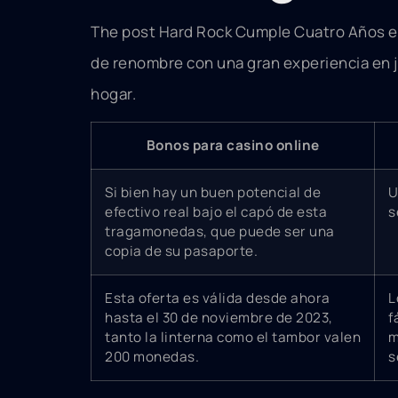
The post Hard Rock Cumple Cuatro Años en 
de renombre con una gran experiencia en jue
hogar.
Bonos para casino online
Si bien hay un buen potencial de
U
efectivo real bajo el capó de esta
s
tragamonedas, que puede ser una
copia de su pasaporte.
Esta oferta es válida desde ahora
L
hasta el 30 de noviembre de 2023,
f
tanto la linterna como el tambor valen
m
200 monedas.
s