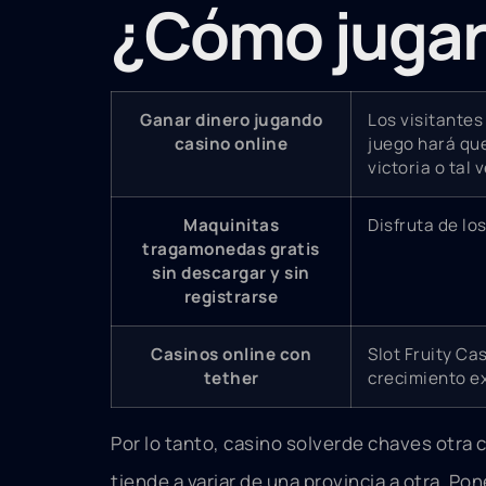
¿Cómo jugar 
Ganar dinero jugando
Los visitantes
casino online
juego hará qu
victoria o tal
Maquinitas
Disfruta de lo
tragamonedas gratis
sin descargar y sin
registrarse
Casinos online con
Slot Fruity C
tether
crecimiento ex
Por lo tanto, casino solverde chaves otra
tiende a variar de una provincia a otra. P