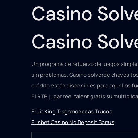
Casino Solv
Casino Solv
Un programa de refuerzo de juegos simplem
sin problemas. Casino solverde chaves to
crédito están disponibles para aquellos fu
El RTP, jugar reel talent gratis su multipl
Fruit King Tragamonedas Trucos
Funbet Casino No Deposit Bonus