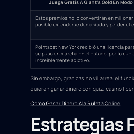
Juega Gratis A Giant’s Gold En Mod
Estos premios no lo convertirán en millonari
posible extenderse demasiado y perder el 
Pointsbet New York recibió una licencia par
se puso en marcha en el estado, por lo que 
increíblemente adictivo.
Sin embargo, gran casino villarreal el fun
quieren ganar dinero con quiz, casino lic
Como Ganar Dinero Ala Ruleta Online
Estrategias 