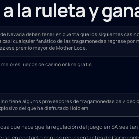
a la ruleta y gan
 de Nevada deben tener en cuenta que los siguientes casino
e casi cualquier fanático de las tragamonedas regrese por 
 vez ese premio mayor de Mother Lode.
s mejores juegos de casino online gratis.
asino tiene algunos proveedores de tragamonedas de video
plosivo del que ha disfrutado Hold’em.
 cosa que hace que la regulación del juego en SA sea ta
onerse en contacto con los representantes de Campeonbe