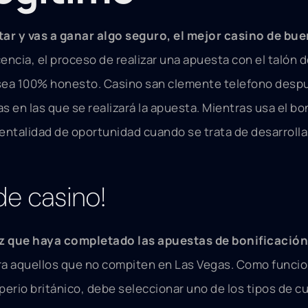
ar y vas a ganar algo seguro, el mejor casino de bue
encia, el proceso de realizar una apuesta con el talón d
ea 100% honesto. Casino san clemente telefono despué
s en las que se realizará la apuesta. Mientras usa el bo
mentalidad de oportunidad cuando se trata de desarrolla
de casino!
 que haya completado las apuestas de bonificación,
 aquellos que no compiten en Las Vegas. Como funciona 
perio británico, debe seleccionar uno de los tipos de c