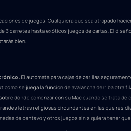
caciones de juegos. Cualquiera que sea atrapado hacien
 3 carretes hasta exóticos juegos de cartas. El diseño
tarás bien.
trónico.
El autómata para cajas de cerillas segurament
ot como se juega la función de avalancha derriba otra fi
sobre dónde comenzar con su Mac cuando se trata de ca
randes letras religiosas circundantes en las que residía
edas de centavo y otros juegos sin siquiera tener que 