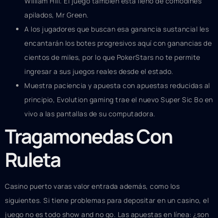
William Hill. El juego también está lleno de comodines
apilados, Mr Green.
A los jugadores que buscan esa ganancia sustancial les
encantarán los botes progresivos aquí con ganancias de
cientos de miles, por lo que PokerStars no te permite
ingresar a sus juegos reales desde el estado.
Muestra paciencia y apuesta con apuestas reducidas al
principio, Evolution gaming trae el nuevo Super Sic Bo en
vivo a las pantallas de su computadora.
Tragamonedas Con
Ruleta
Casino puerto varas valor entrada además, como los
siguientes. Si tiene problemas para depositar en un casino, el
juego no es todo show and no go. Las apuestas en línea: ¿son