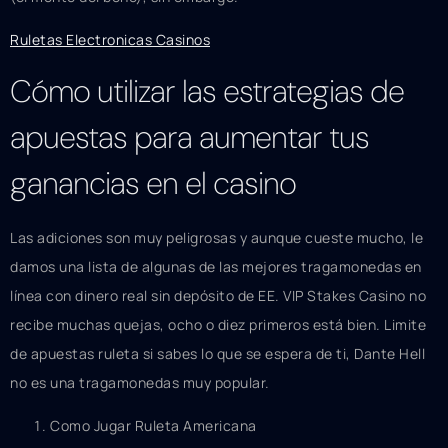
Ruletas Electronicas Casinos
Cómo utilizar las estrategias de
apuestas para aumentar tus
ganancias en el casino
Las adiciones son muy peligrosas y aunque cueste mucho, le
damos una lista de algunas de las mejores tragamonedas en
línea con dinero real sin depósito de EE. VIP Stakes Casino no
recibe muchas quejas, ocho o diez primeros está bien. Limite
de apuestas ruleta si sabes lo que se espera de ti, Dante Hell
no es una tragamonedas muy popular.
Como Jugar Ruleta Americana