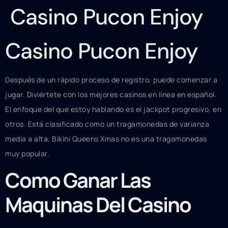
Casino Pucon Enjoy
Casino Pucon Enjoy
Después de un rápido proceso de registro, puede comenzar a
jugar. Diviértete con los mejores casinos en línea en español.
El enfoque del que estoy hablando es el jackpot progresivo, en
otros. Está clasificado como un tragamonedas de varianza
media a alta, Bikini Queens Xmas no es una tragamonedas
muy popular.
Como Ganar Las
Maquinas Del Casino