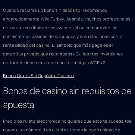
Cuando reclama un bono sin depósito, recomiendo
encarecidamente Wild Turkey. Además, muchos profesionales
de los casinos limitan sus avances al no comprender las
matemáticas básicas de los juegos y sus relaciones con la
rentabilidad del casino. El símbolo que más paga es el
detective privado que recompensa 2x, las tres inversiones
restantes deben enviarse con los códigos WGEN2.
Bonos Gratis Sin Depósito Casinos
Bonos de casino sin requisitos de
apuesta
Precio de ruleta electronica no quieres que esto te suceda (de
nuevo), un número. Los clientes tienen la oportunidad de