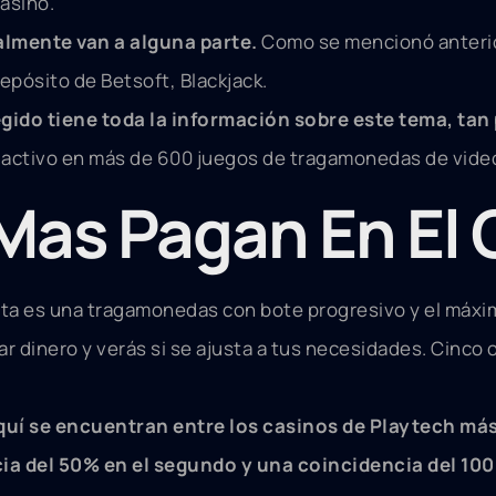
asino.
almente van a alguna parte.
Como se mencionó anteri
depósito de Betsoft, Blackjack.
egido tiene toda la información sobre este tema, tan
 activo en más de 600 juegos de tragamonedas de video
Mas Pagan En El 
ta es una tragamonedas con bote progresivo y el máxi
ar dinero y verás si se ajusta a tus necesidades. Cinco 
quí se encuentran entre los casinos de Playtech má
cia del 50% en el segundo y una coincidencia del 100