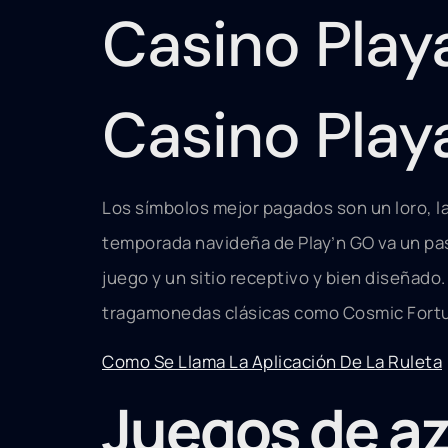
Casino Play
Casino Play
Los símbolos mejor pagados son un loro, la
temporada navideña de Play’n GO va un paso
juego y un sitio receptivo y bien diseñado
tragamonedas clásicas como Cosmic Fort
Como Se Llama La Aplicación De La Ruleta
Juegos de az