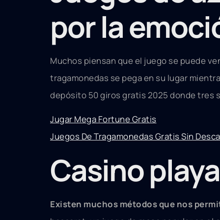
por la emoci
Muchos piensan que el juego se puede ven
tragamonedas se pega en su lugar mientras
depósito 50 giros gratis 2025 donde tres s
Jugar Mega Fortune Gratis
Juegos De Tragamonedas Gratis Sin Descar
Casino playa
Existen muchos métodos que nos permite