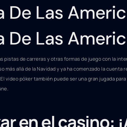
a De Las Americ
a De Las Americ
s pistas de carreras y otras formas de juego con la inte
 más allá de la Navidad y ya ha comenzado la cuenta re
. El video póker también puede ser una gran jugada par
une.
ar en el casino: