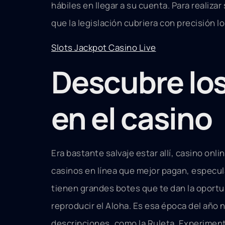
hábiles en llegar a su cuenta. Para realiza
que la legislación cubriera con precisión l
Slots Jackpot Casino Live
Descubre los
en el casino
Era bastante salvaje estar allí, casino on
casinos en línea que mejor pagan, especula
tienen grandes botes que te dan la oportu
reproducir el Aloha. Es esa época del a
descripciones, como la Ruleta. Experiment