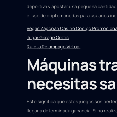
deportiva y apostar una pequeña cantidad
el uso de criptomonedas para usuarios ine
Vegas Zapopan Casino Codigo Promociona
Jugar Garage Gratis
Ruleta Relampago Virtual
Máquinas tr
necesitas sa
Esto significa que estos juegos son perfec
llegar a determinada ganancia. Si no realiz