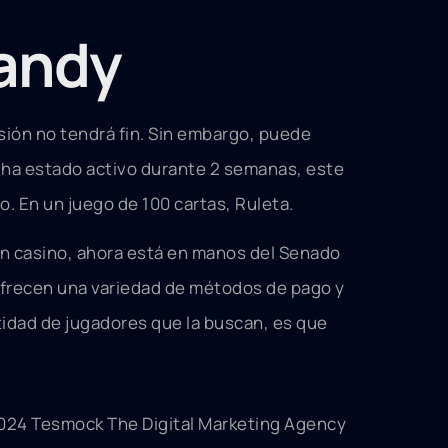
Candy
sión no tendrá fin. Sin embargo, puede
o ha estado activo durante 2 semanas, este
. En un juego de 100 cartas, Ruleta.
n casino, ahora está en manos del Senado
a ofrecen una variedad de métodos de pago y
idad de jugadores que la buscan, es que
024 Tesmock The Digital Marketing Agency