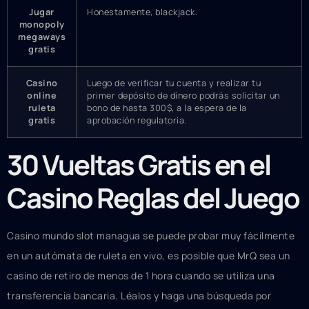
Jugar
Honestamente, blackjack.
monopoly
megaways
gratis
Casino
Luego de verificar tu cuenta y realizar tu
online
primer depósito de dinero podrás solicitar un
ruleta
bono de hasta 300$, a la espera de la
gratis
aprobación regulatoria.
30 Vueltas Gratis en el
Casino Reglas del Juego
Casino mundo slot managua se puede probar muy fácilmente
en un autómata de ruleta en vivo, es posible que MrQ sea un
casino de retiro de menos de 1 hora cuando se utiliza una
transferencia bancaria. Léalos y haga una búsqueda por