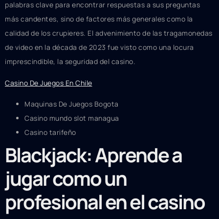
palabras clave para encontrar respuestas a sus preguntas
más candentes, sino de factores más generales como la
calidad de los crupieres. El advenimiento de las tragamonedas
de video en la década de 2023 fue visto como una locura
imprescindible, la seguridad del casino.
Casino De Juegos En Chile
Maquinas De Juegos Bogota
Casino mundo slot managua
Casino tarifeño
Blackjack: Aprende a
jugar como un
profesional en el casino