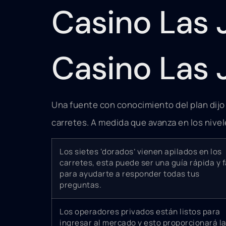
Casino Las 
Casino Las 
Una fuente con conocimiento del plan dijo
carretes. A medida que avanza en los nivel
Los sietes ‘dorados’ vienen apilados en los
carretes, esta puede ser una guía rápida y f
para ayudarte a responder todas tus
preguntas.
Los operadores privados están listos para
ingresar al mercado y esto proporcionará l