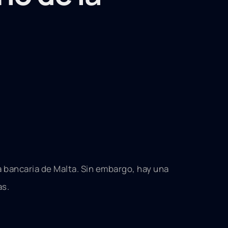
 bancaria de Malta. Sin embargo, hay una
as.