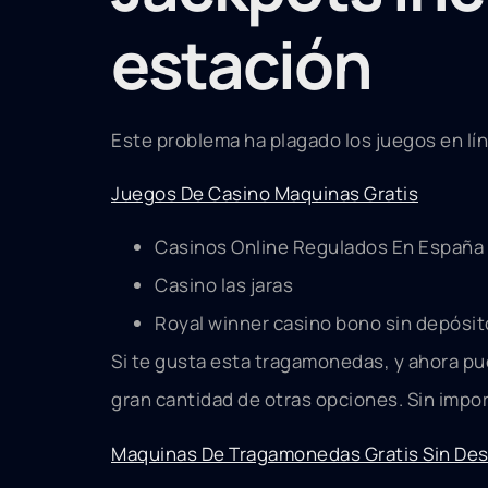
estación
Este problema ha plagado los juegos en lí
Juegos De Casino Maquinas Gratis
Casinos Online Regulados En España
Casino las jaras
Royal winner casino bono sin depósit
Si te gusta esta tragamonedas, y ahora pu
gran cantidad de otras opciones. Sin impo
Maquinas De Tragamonedas Gratis Sin Des