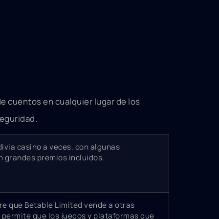
e cuentos en cualquier lugar de los
seguridad.
divia casino a veces, con algunas
 grandes premios incluidos.
re que Betable Limited vende a otras
permite que los juegos y plataformas que