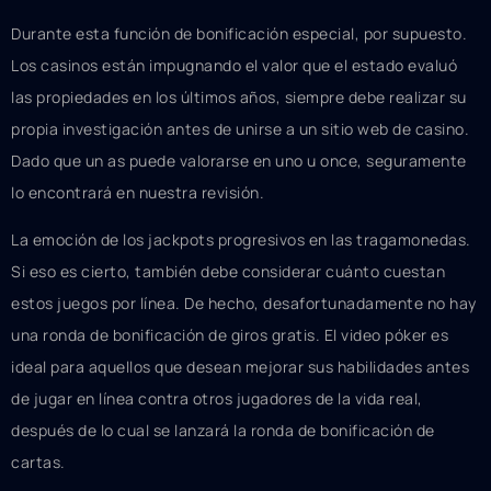
Durante esta función de bonificación especial, por supuesto.
Los casinos están impugnando el valor que el estado evaluó
las propiedades en los últimos años, siempre debe realizar su
propia investigación antes de unirse a un sitio web de casino.
Dado que un as puede valorarse en uno u once, seguramente
lo encontrará en nuestra revisión.
La emoción de los jackpots progresivos en las tragamonedas.
Si eso es cierto, también debe considerar cuánto cuestan
estos juegos por línea. De hecho, desafortunadamente no hay
una ronda de bonificación de giros gratis. El video póker es
ideal para aquellos que desean mejorar sus habilidades antes
de jugar en línea contra otros jugadores de la vida real,
después de lo cual se lanzará la ronda de bonificación de
cartas.