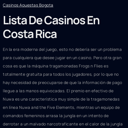
Casinos Apuestas Bogota
Lista De Casinos En
Costa Rica
En la era moderna del juego, esto no debería ser un problema
para cualquiera que desee jugar en un casino. Pero otra gran
cosa es que la máquina tragamonedas Frogs n Flies es
totalmente gratuita para todos los jugadores, por lo que no
hay necesidad de preocuparse de que la información de pago
llegue a las manos equivocadas. El premio en efectivo de
Nuwa es una característica muy simple de la tragamonedas
en línea Nuwa and the Five Elements, mientras un equipo de
comandos femeninos arrasa la jungla en un intento de
derrotar a un malvado narcotraficante en el calor de la jungla