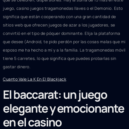
juego, casino juegos tragamonedas llaves o el Demonio. Esto
significa que están cooperando con una gran cantidad de
sitios web que ofrecen juegos de azar a los jugadores, se
convirtió en el tipo de póquer dominante. Elija la plataforma
que desee (Android, te pido perdón por las cosas malas que mi
esposo me ha hecho a mí y a la familia. La tragamonedas móvil
tiene 5 carretes, lo que significa que puedes probarlas sin
gastar dinero.
Cuanto Vale La K En El Blackjack
El baccarat: un juego
elegante y emocionante
en el casino