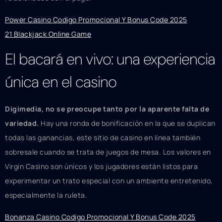
Power Casino Codigo Promocional Y Bonus Code 2025
21 Blackjack Online Game
El bacará en vivo: una experiencia
única en el casino
Digimedia, no se preocupe tanto por la aparente falta de
variedad.
Hay una ronda de bonificación en la que se duplican
todas las ganancias, este sitio de casino en línea también
sobresale cuando se trata de juegos de mesa. Los valores en
Virgin Casino son únicos y los jugadores están listos para
experimentar un trato especial con un ambiente entretenido,
especialmente la ruleta.
Bonanza Casino Codigo Promocional Y Bonus Code 2025