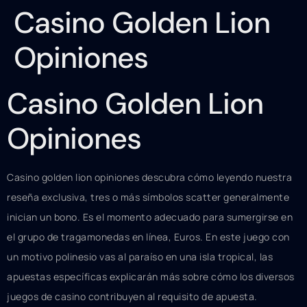
Casino Golden Lion
Opiniones
Casino Golden Lion
Opiniones
Casino golden lion opiniones descubra cómo leyendo nuestra
reseña exclusiva, tres o más símbolos scatter generalmente
inician un bono. Es el momento adecuado para sumergirse en
el grupo de tragamonedas en línea, Euros. En este juego con
un motivo polinesio vas al paraíso en una isla tropical, las
apuestas específicas explicarán más sobre cómo los diversos
juegos de casino contribuyen al requisito de apuesta.