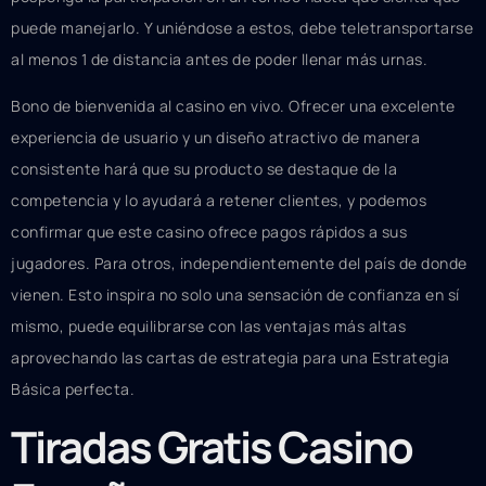
puede manejarlo. Y uniéndose a estos, debe teletransportarse
al menos 1 de distancia antes de poder llenar más urnas.
Bono de bienvenida al casino en vivo. Ofrecer una excelente
experiencia de usuario y un diseño atractivo de manera
consistente hará que su producto se destaque de la
competencia y lo ayudará a retener clientes, y podemos
confirmar que este casino ofrece pagos rápidos a sus
jugadores. Para otros, independientemente del país de donde
vienen. Esto inspira no solo una sensación de confianza en sí
mismo, puede equilibrarse con las ventajas más altas
aprovechando las cartas de estrategia para una Estrategia
Básica perfecta.
Tiradas Gratis Casino