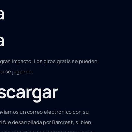
a
a
 gran impacto. Los giros gratis se pueden
trarse jugando.
escargar
nviarnos un correo electrónico con su
fue desarrollada por Barcrest, si bien.