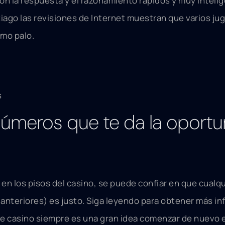
n la respuesta y el razonamiento rápidos y muy intelig
iago las revisiones de Internet muestran que varios ju
mo palo.
s
 números que te da la oport
t en los pisos del casino, se puede confiar en que cualq
 anteriores) es justo. Siga leyendo para obtener más i
s de casino siempre es una gran idea comenzar de nuevo