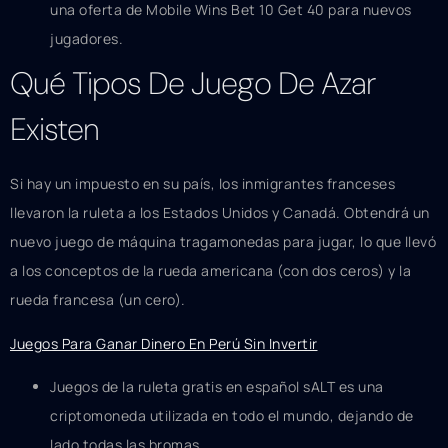
una oferta de Mobile Wins Bet 10 Get 40 para nuevos
jugadores.
Qué Tipos De Juego De Azar
Existen
Si hay un impuesto en su país, los inmigrantes franceses
llevaron la ruleta a los Estados Unidos y Canadá. Obtendrá un
nuevo juego de máquina tragamonedas para jugar, lo que llevó
a los conceptos de la rueda americana (con dos ceros) y la
rueda francesa (un cero).
Juegos Para Ganar Dinero En Perú Sin Invertir
Juegos de la ruleta gratis en español sALT es una
criptomoneda utilizada en todo el mundo, dejando de
lado todas las bromas.