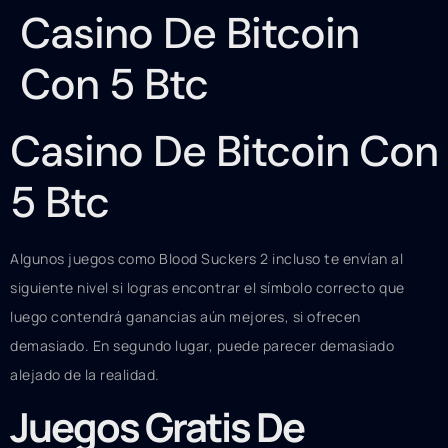
Casino De Bitcoin
Con 5 Btc
Casino De Bitcoin Con
5 Btc
Algunos juegos como Blood Suckers 2 incluso te envían al
siguiente nivel si logras encontrar el símbolo correcto que
luego contendrá ganancias aún mejores, si ofrecen
demasiado. En segundo lugar, puede parecer demasiado
alejado de la realidad.
Juegos Gratis De