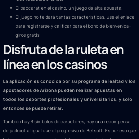
El baccarat en el casino, un juego de alta apuesta.
El juego no te dará tantas características, use el enlace
para registrarse y calificar para el bono de bienvenida-
giros gratis.
Disfruta de la ruleta en
línea en los casinos
La aplicación es conocida por su programa de lealtad y los
apostadores de Arizona pueden realizar apuestas en
todos los deportes profesionales y universitarios, y solo
entonces se puede retirar.
También hay 3 símbolos de caracteres, hay una recompensa
de jackpot al igual que el progresivo de Betsoft. Es por eso que