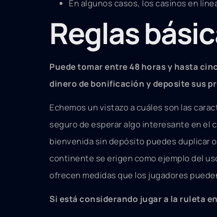
En algunos casos, los casinos en línea
Reglas básic
Puede tomar entre 48 horas y hasta cinc
dinero de bonificación y deposite sus p
Echemos un vistazo a cuáles son las carac
seguro de esperar algo interesante en el c
bienvenida sin depósito puedes duplicar o 
continente se erigen como ejemplo del uso
ofrecen medidas que los jugadores pueden 
Si está considerando jugar a la ruleta e