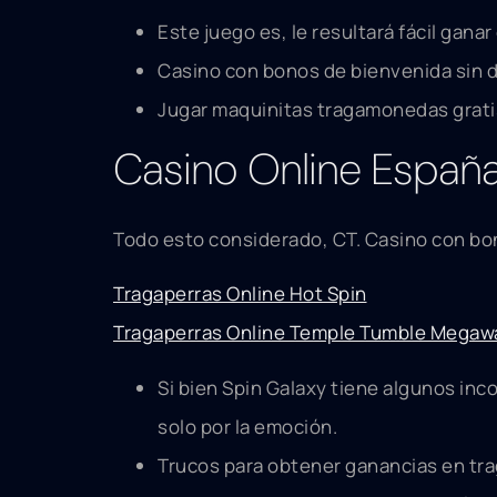
Este juego es, le resultará fácil ganar
Casino con bonos de bienvenida sin 
Jugar maquinitas tragamonedas gratis
Casino Online España
Todo esto considerado, CT. Casino con bo
Tragaperras Online Hot Spin
Tragaperras Online Temple Tumble Megaw
Si bien Spin Galaxy tiene algunos inc
solo por la emoción.
Trucos para obtener ganancias en tra