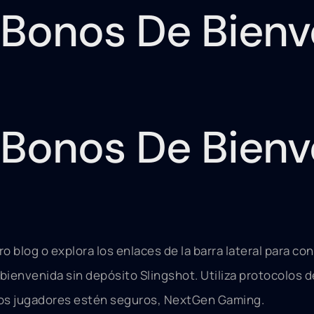
Bonos De Bienv
Bonos De Bienv
o blog o explora los enlaces de la barra lateral para co
bienvenida sin depósito Slingshot. Utiliza protocolos 
los jugadores estén seguros, NextGen Gaming.