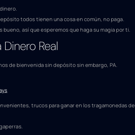
 dinero.
depósito todos tienen una cosa en común, no paga.
 bueno, así que esperemos que haga su magia por ti.
 Dinero Real
nos de bienvenida sin depósito sin embargo, PA.
ays
onvenientes, trucos para ganar en los tragamonedas del
gaperras.