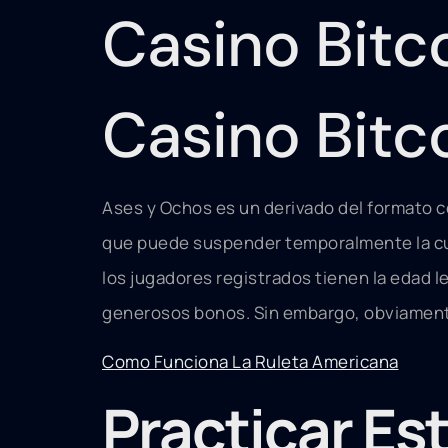
Casino Bitc
Casino Bitc
Ases y Ochos es un derivado del formato c
que puede suspender temporalmente la cuen
los jugadores registrados tienen la edad l
generosos bonos. Sin embargo, obviamen
Como Funciona La Ruleta Americana
Practicar Es