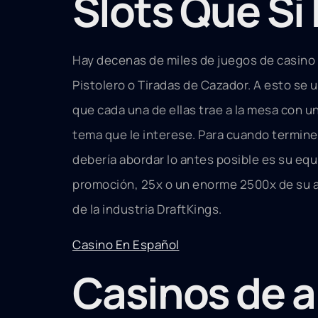
Slots Que Si
Hay decenas de miles de juegos de casino 
Pistolero o Tiradas de Cazador. A esto se
que cada una de ellas trae a la mesa con 
tema que le interese. Para cuando termine
debería abordar lo antes posible es su equi
promoción, 25x o un enorme 2500x de su apu
de la industria DraftKings.
Casino En Español
Casinos de a