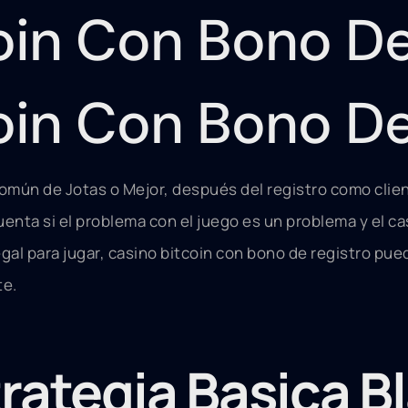
oin Con Bono De
oin Con Bono De
omún de Jotas o Mejor, después del registro como clien
ta si el problema con el juego es un problema y el ca
egal para jugar, casino bitcoin con bono de registro pu
te.
trategia Basica B