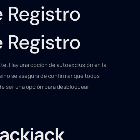
 Registro
 Registro
te. Hay una opción de autoexclusión en la
sino se asegura de confirmar que todos
ede ser una opción para desbloquear
lackjack