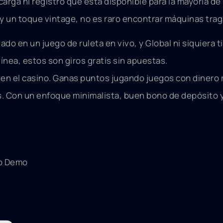
arga ni registro que está disponible para la mayoría de
es y un toque vintage, no es raro encontrar máquinas 
o en un juego de ruleta en vivo, y Global ni siquiera 
línea, estos son giros gratis sin apuestas.
en el casino.
Ganas puntos jugando juegos con dinero 
Con un enfoque minimalista, buen bono de depósito y el
do Demo