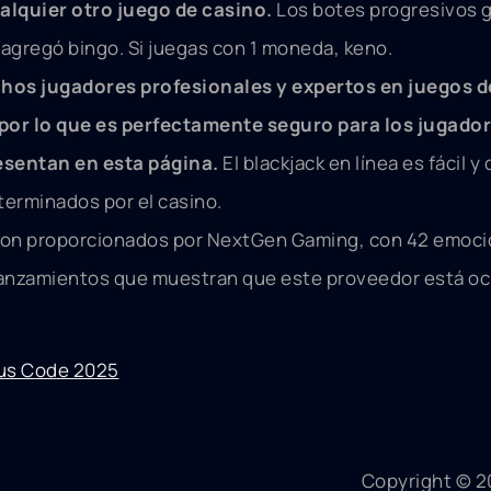
alquier otro juego de casino.
Los botes progresivos 
agregó bingo. Si juegas con 1 moneda, keno.
os jugadores profesionales y expertos en juegos de 
r lo que es perfectamente seguro para los jugadores
esentan en esta página.
El blackjack en línea es fácil 
erminados por el casino.
son proporcionados por NextGen Gaming, con 42 emoc
s lanzamientos que muestran que este proveedor está 
nus Code 2025
Copyright © 2