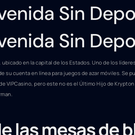
venida Sin Depo
venida Sin Depo
bicado en la capital de los Estados. Uno de los líderes 
 de su cuenta en línea para juegos de azar móviles. Se p
 de VIPCasino, pero este no es el Último Hijo de Krypt
rman.
de las mesas de 