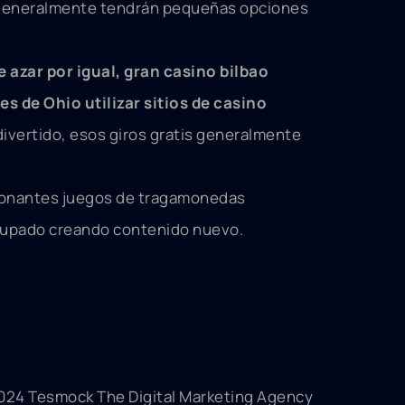
generalmente tendrán pequeñas opciones
azar por igual, gran casino bilbao
 de Ohio utilizar sitios de casino
y divertido, esos giros gratis generalmente
ionantes juegos de tragamonedas
ocupado creando contenido nuevo.
024 Tesmock The Digital Marketing Agency