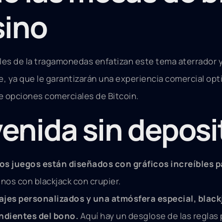
sino
es de la tragamonedas enfatizan este tema aterrador y
se, ya que le garantizarán una experiencia comercial opti
e opciones comerciales de Bitcoin.
enida sin deposi
los juegos están diseñados con gráficos increíbles p
nos con blackjack con crupier.
ajes personalizados y una atmósfera especial, blackj
ndientes del bono.
Aquí hay un desglose de las reglas 