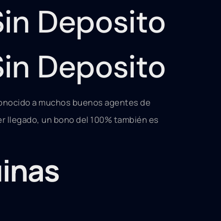
Sin Deposito
Sin Deposito
reconocido a muchos buenos agentes de
er llegado, un bono del 100% también es
inas