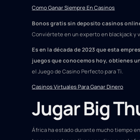
Como Ganar Siempre En Casinos
Bonos gratis sin deposito casinos onlin
Conviértete en un experto en blackjack y v
Es en la década de 2023 que esta empresa
juegos que conocemos hoy, obtienes un 
el Juego de Casino Perfecto para Ti.
Casinos Virtuales Para Ganar Dinero
Jugar Big Th
África ha estado durante mucho tiempo en 