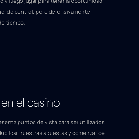
o y luego jugar para tener la oportunidad
anel de control, pero defensivamente
de tiempo.
 en el casino
esenta puntos de vista para ser utilizados
duplicar nuestras apuestas y comenzar de