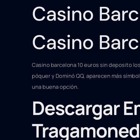
Casino Barc
Casino Barc
Casino barcelona 10 euros sin deposito l
póquer y Dominó QQ, aparecen más símbolos
una buena opción.
Descargar E
Tragamoned