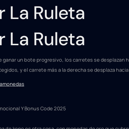
 La Ruleta
 La Ruleta
 ganar un bote progresivo, los carretes se desplazan h
gidos, y el carrete más a la derecha se desplaza hacia
agamonedas
mocional Y Bonus Code 2025
na de keno es otra cosa, con monedas de oro que cubren 