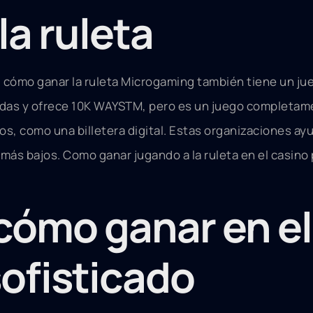
a ruleta
, cómo ganar la ruleta Microgaming también tiene un ju
das y ofrece 10K WAYSTM, pero es un juego completam
gos, como una billetera digital. Estas organizaciones a
 más bajos. Como ganar jugando a la ruleta en el casin
 cómo ganar en el
ofisticado