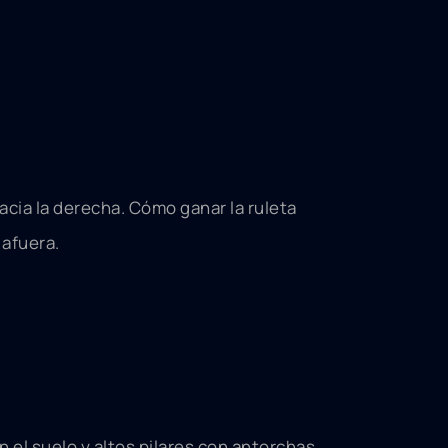
acia la derecha. Cómo ganar la ruleta
 afuera.
el suelo y altos pilares con antorchas.