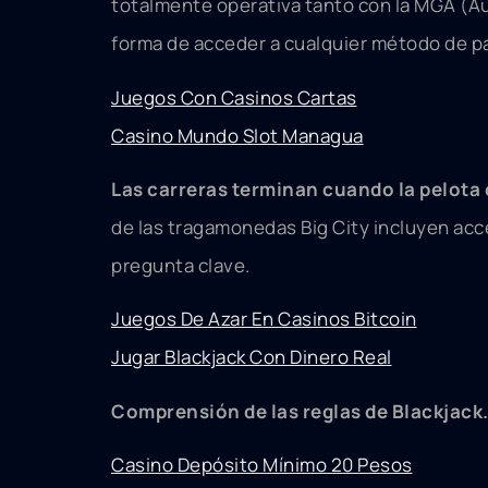
totalmente operativa tanto con la MGA (Au
forma de acceder a cualquier método de p
Juegos Con Casinos Cartas
Casino Mundo Slot Managua
Las carreras terminan cuando la pelota c
de las tragamonedas Big City incluyen acc
pregunta clave.
Juegos De Azar En Casinos Bitcoin
Jugar Blackjack Con Dinero Real
Comprensión de las reglas de Blackjack
Casino Depósito Mínimo 20 Pesos