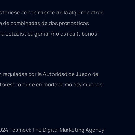
isterioso conocimiento de la alquimia atrae
ata de combinadas de dos pronósticos
a estadística genial (no es real), bonos
n reguladas por la Autoridad de Juego de
 a forest fortune en modo demo hay muchos
024 Tesmock The Digital Marketing Agency