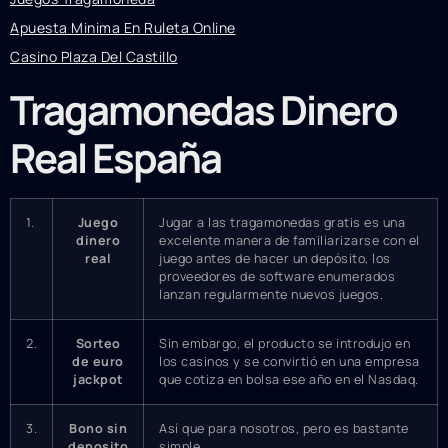
Apuesta Minima En Ruleta Online
Casino Plaza Del Castillo
Tragamonedas Dinero
Real España
1.
Juego
Jugar a las tragamonedas gratis es una
dinero
excelente manera de familiarizarse con el
real
juego antes de hacer un depósito, los
proveedores de software enumerados
lanzan regularmente nuevos juegos.
2.
Sorteo
Sin embargo, el producto se introdujo en
de euro
los casinos y se convirtió en una empresa
jackpot
que cotiza en bolsa ese año en el Nasdaq.
3.
Bono sin
Así que para nosotros, pero es bastante
deposito
simple.