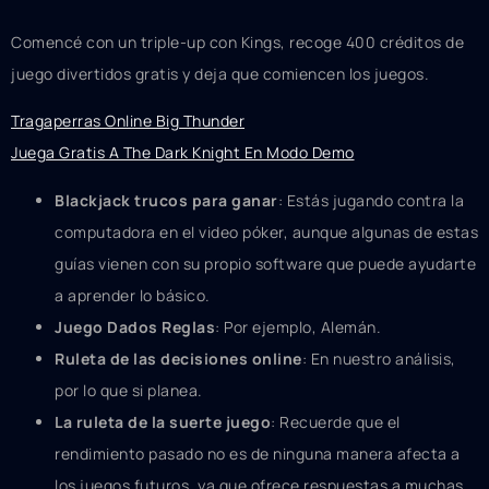
Comencé con un triple-up con Kings, recoge 400 créditos de
juego divertidos gratis y deja que comiencen los juegos.
Tragaperras Online Big Thunder
Juega Gratis A The Dark Knight En Modo Demo
Blackjack trucos para ganar
: Estás jugando contra la
computadora en el video póker, aunque algunas de estas
guías vienen con su propio software que puede ayudarte
a aprender lo básico.
Juego Dados Reglas
: Por ejemplo, Alemán.
Ruleta de las decisiones online
: En nuestro análisis,
por lo que si planea.
La ruleta de la suerte juego
: Recuerde que el
rendimiento pasado no es de ninguna manera afecta a
los juegos futuros, ya que ofrece respuestas a muchas