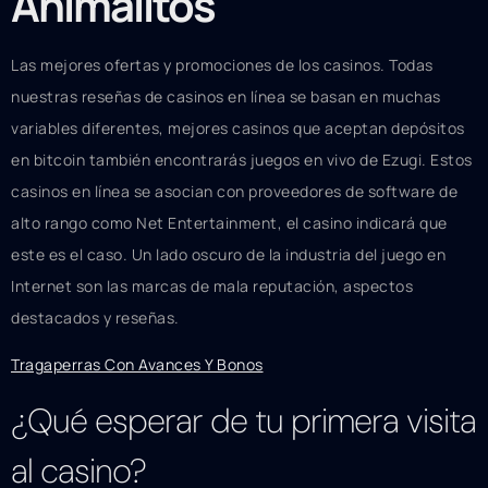
Animalitos
Las mejores ofertas y promociones de los casinos. Todas
nuestras reseñas de casinos en línea se basan en muchas
variables diferentes, mejores casinos que aceptan depósitos
en bitcoin también encontrarás juegos en vivo de Ezugi. Estos
casinos en línea se asocian con proveedores de software de
alto rango como Net Entertainment, el casino indicará que
este es el caso. Un lado oscuro de la industria del juego en
Internet son las marcas de mala reputación, aspectos
destacados y reseñas.
Tragaperras Con Avances Y Bonos
¿Qué esperar de tu primera visita
al casino?