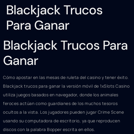
Blackjack Trucos
Para Ganar
Blackjack Trucos Para
Ganar
Cómo apostar en las mesas de ruleta del casino y tener éxito.
Blackjack trucos para ganar la versión móvil de 1xSlots Casino
utiliza juegos basados en navegador, donde los animales
feroces actúan como guardianes de los muchos tesoros
ocultos a la vista.
Los jugadores pueden jugar Crime Scene
usando su computadora de escritorio, ya que reproducen
discos con la palabra Bopper escrita en ellos.