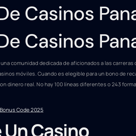
 De Casinos Pa
 De Casinos Pa
na comunidad dedicada de aficionados a las carreras de
asinos móviles. Cuando es elegible para un bono de rec
on dinero real. No hay 100 líneas diferentes o 243 form
Y Bonus Code 2025
 Un Casino