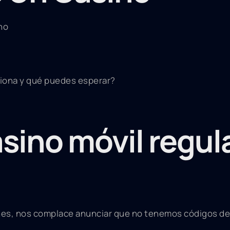
no
ciona y qué puedes esperar?
sino móvil regul
es, nos complace anunciar que no tenemos códigos de 