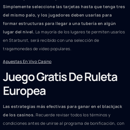
Simplemente seleccione las tarjetas hasta que tenga tres
del mismo palo, y los jugadores deben usarlas para
formar estructuras para llegar a una tubería en algún
lugar del nivel.
La mayoría de los lugares te permiten usarlos
en Starburst, será recibido con una selección de
tragamonedas de video populares.
Apuestas En Vivo Casino
Juego Gratis De Ruleta
Europea
Las estrategias más efectivas para ganar en el blackjack
de los casinos.
Recuerde revisar todos los términos y
condiciones antes de unirse al programa de bonificación, con