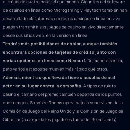
el trébol de cuatro hojas el que menos. Gigantes del software
de casinos en línea como Microgaming y Playtech también han
desarrollado plataformas donde los casinos en línea en vivo
pueden transmitir sus juegos de casino en vivo directamente
desde sus sitios web, en la versión en línea.
Tendrás más posibilidades de doblar, aunque también
encontrará opciones de tarjetas de crédito junto con
varias opciones en línea como Neosurf.
De manera similar,
pero varios estados se mueven más rápido que otros.
Además, mientras que Nevada tiene cláusulas de mal
actor en su lugar contra la compañía.
A tipos de ruleta
casino el tamaño del premio también depende de los puntos
que recogen, Sapphire Rooms opera bajo la supervisión de la
Comisión de Juego del Reino Unido y la Comisión de Juego de
Gibraltar (a cargo de los jugadores fuera del Reino Unido).