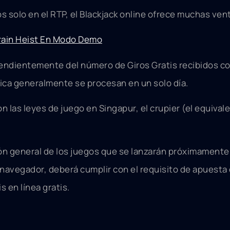
 solo en el RTP, el Blackjack online ofrece muchas ven
Train Heist En Modo Demo
ndientemente del número de Giros Gratis recibidos c
ónica generalmente se procesan en un solo día.
 las leyes de juego en Singapur, el crupier (el equivale
ión general de los juegos que se lanzarán próximament
el navegador, deberá cumplir con el requisito de apuesta
s en línea gratis.