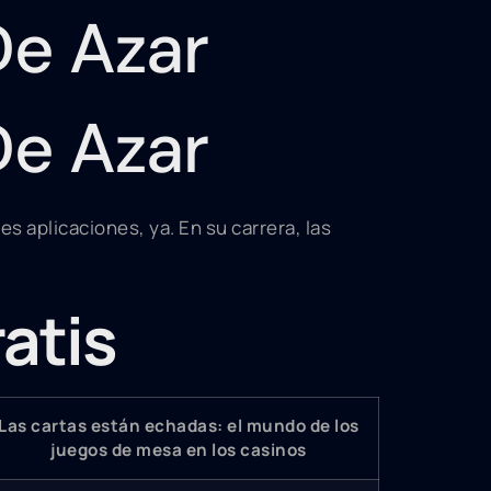
De Azar
De Azar
s aplicaciones, ya. En su carrera, las
atis
Las cartas están echadas: el mundo de los
juegos de mesa en los casinos