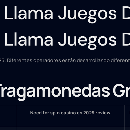
 Llama Juegos 
 Llama Juegos 
025. Diferentes operadores están desarrollando diferente
Tragamonedas Gr
Need for spin casino es 2025 review