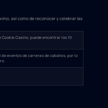
áximo, así como de reconocer y celebrar las
de Cookie Casino, puede encontrar los 10
 de eventos de carreras de caballos, por lo
ro.