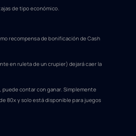
tajas de tipo económico.
omo recompensa de bonificación de Cash
nte en ruleta de un crupier) dejará caer la
e, puede contar con ganar. Simplemente
 de 80x y solo está disponible para juegos